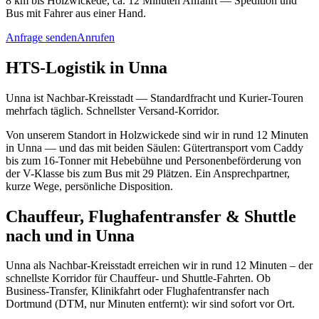
8 km bis Holzwickede, ca. 12 Minuten Anfahrt — Spedition und
Bus mit Fahrer aus einer Hand.
Anfrage senden
Anrufen
HTS-Logistik in Unna
Unna ist Nachbar-Kreisstadt — Standardfracht und Kurier-Touren
mehrfach täglich. Schnellster Versand-Korridor.
Von unserem Standort in Holzwickede sind wir in rund 12 Minuten
in Unna — und das mit beiden Säulen: Gütertransport vom Caddy
bis zum 16-Tonner mit Hebebühne und Personenbeförderung von
der V-Klasse bis zum Bus mit 29 Plätzen. Ein Ansprechpartner,
kurze Wege, persönliche Disposition.
Chauffeur, Flughafentransfer & Shuttle
nach und in Unna
Unna als Nachbar-Kreisstadt erreichen wir in rund 12 Minuten – der
schnellste Korridor für Chauffeur- und Shuttle-Fahrten. Ob
Business-Transfer, Klinikfahrt oder Flughafentransfer nach
Dortmund (DTM, nur Minuten entfernt): wir sind sofort vor Ort.