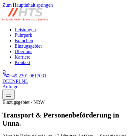
Zum Hauptinhalt springen
Leistungen
Fuhrpark
Branchen
Einzugsgebiet
Über uns
Karriere
Kontakt
+49 2301 9617031
DE
EN
PL
NL
Anfrage
Einzugsgebiet · NRW
Transport & Personenbeförderung in
Unna.